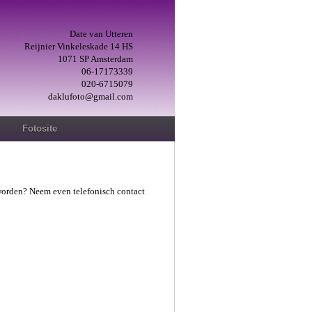
Date van Utteren
Reijnier Vinkeleskade 14 HS
1071 SP Amsterdam
06-17173339
020-6715079
daklufoto@gmail.com
Fotosite
 worden? Neem even telefonisch contact