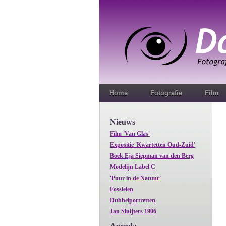
Home
Fotografie
Film
Nieuws
Film 'Van Glas'
Expositie 'Kwartetten Oud-Zuid'
Boek Eja Siepman van den Berg
Modelijn Label C
'Puur in de Natuur'
Fossielen
Dubbelportretten
Jan Sluijters 1906