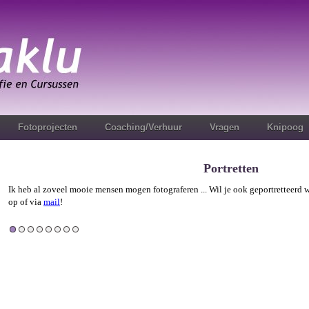
Fotoprojecten
Coaching/Verhuur
Vragen
Knipoog
Portretten
Ik heb al zoveel mooie mensen mogen fotograferen ... Wil je ook geportretteerd
op of via
mail
!
1
2
3
4
5
6
7
8